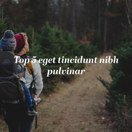
Aller
au
contenu
principal
Top 5 eget tincidunt nibh
pulvinar