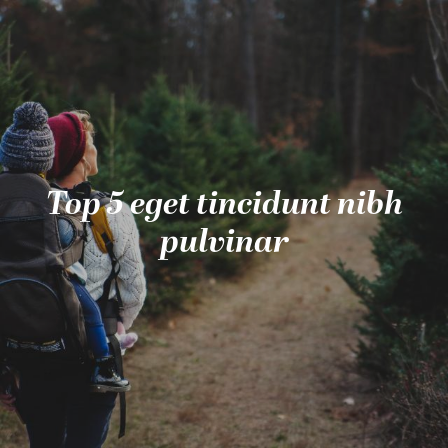
Aller
au
contenu
principal
Top 5 eget tincidunt nibh
pulvinar